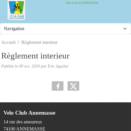
Panneau de gestion des cookies
Vélo Club d'ANNEMASSE
Accueil
Règlement interieur
Règlement interieur
Publiée le
09 oct. 2020
par Eric Aguilar
Velo Club Annemasse
14 rue des amoureux
74100
ANNEMASSE